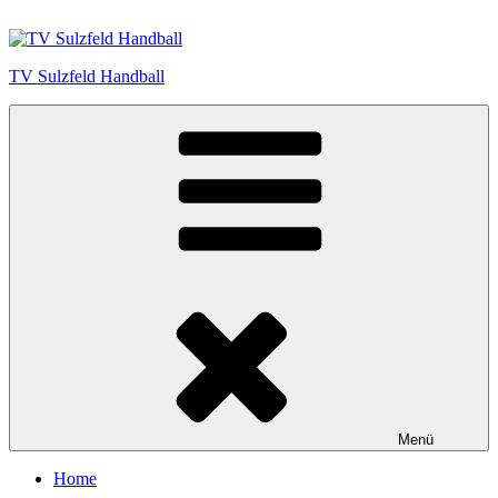
Zum
Inhalt
springen
TV Sulzfeld Handball
Menü
Home