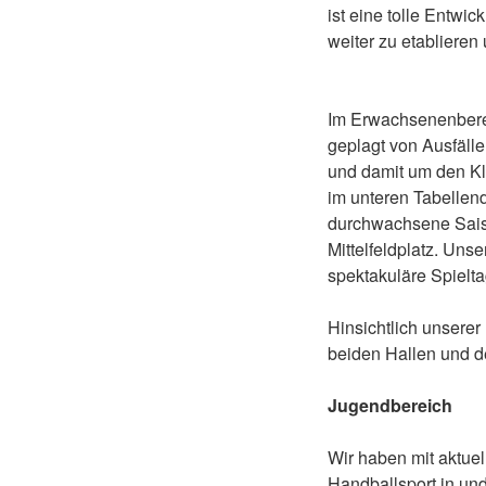
ist eine tolle Entwi
weiter zu etabliere
Im Erwachsenenberei
geplagt von Ausfäll
und damit um den Kl
im unteren Tabellend
durchwachsene Saiso
Mittelfeldplatz. Un
spektakuläre Spielta
Hinsichtlich unserer 
beiden Hallen und d
Jugendbereich
Wir haben mit aktuel
Handballsport in un