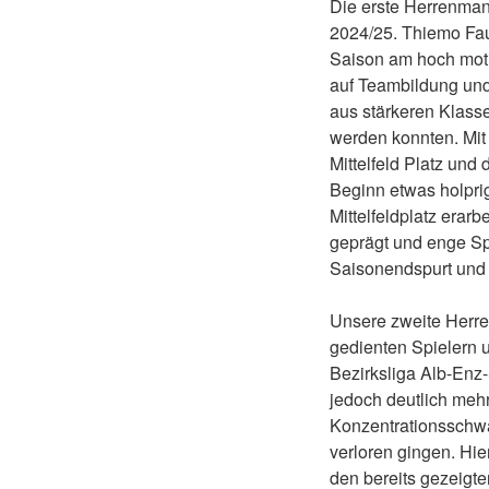
Die erste Herrenman
2024/25. Thiemo Fau
Saison am hoch moti
auf Teambildung un
aus stärkeren Klasse
werden konnten. Mit 
Mittelfeld Platz und
Beginn etwas holprig
Mittelfeldplatz era
geprägt und enge Spi
Saisonendspurt und 
Unsere zweite Herre
gedienten Spielern u
Bezirksliga Alb-Enz
jedoch deutlich meh
Konzentrationsschw
verloren gingen. Hi
den bereits gezeigt