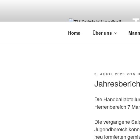
Zum
Inhalt
springen
Home
Über uns
Mann
VERÖFFENTLICHT
3. APRIL 2025
VON
AM
Jahresberich
Die Handballabteilun
Herrenbereich 7 Man
Die vergangene Sais
Jugendbereich konnt
neu formierten gemi