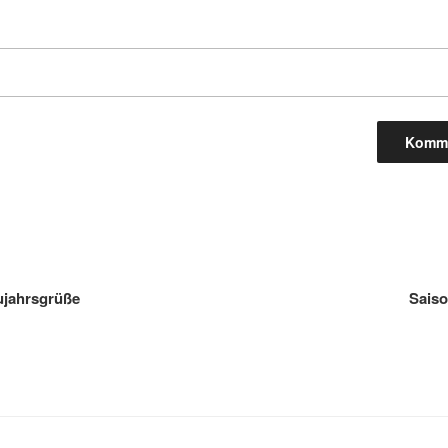
gation
ujahrsgrüße
Saiso