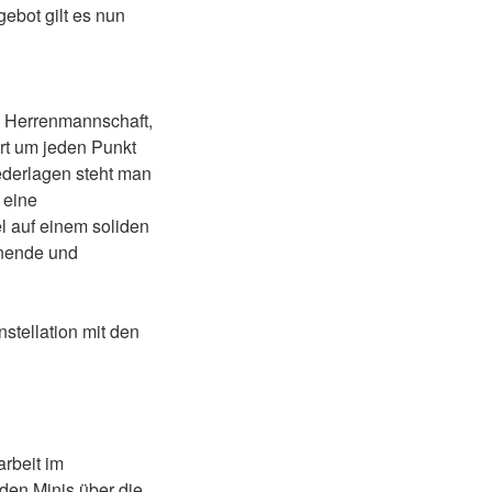
ebot gilt es nun
e Herrenmannschaft,
rt um jeden Punkt
ederlagen steht man
 eine
l auf einem soliden
nnende und
nstellation mit den
arbeit im
den Minis über die