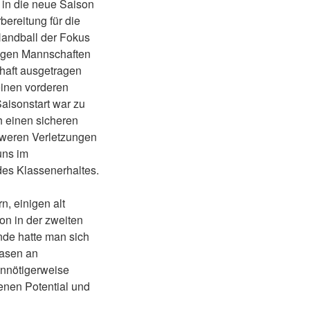
 in die neue Saison
ereitung für die
Handball der Fokus
egen Mannschaften
chaft ausgetragen
einen vorderen
aisonstart war zu
ch einen sicheren
chweren Verletzungen
uns im
des Klassenerhaltes.
, einigen alt
on in der zweiten
nde hatte man sich
hasen an
nnötigerweise
enen Potential und