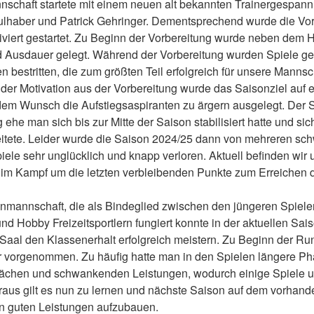
nschaft startete mit einem neuen alt bekannten Trainergespann
lhaber und Patrick Gehringer. Dementsprechend wurde die Vorb
viert gestartet. Zu Beginn der Vorbereitung wurde neben dem 
d Ausdauer gelegt. Während der Vorbereitung wurden Spiele g
n bestritten, die zum größten Teil erfolgreich für unsere Manns
der Motivation aus der Vorbereitung wurde das Saisonziel auf 
 dem Wunsch die Aufstiegsaspiranten zu ärgern ausgelegt. Der S
 ehe man sich bis zur Mitte der Saison stabilisiert hatte und si
rbeitete. Leider wurde die Saison 2024/25 dann von mehreren s
ele sehr unglücklich und knapp verloren. Aktuell befinden wir 
im Kampf um die letzten verbleibenden Punkte zum Erreichen 
nmannschaft, die als Bindeglied zwischen den jüngeren Spielern
nd Hobby Freizeitsportlern fungiert konnte in der aktuellen Sais
-Saal den Klassenerhalt erfolgreich meistern. Zu Beginn der Ru
r vorgenommen. Zu häufig hatte man in den Spielen längere P
ächen und schwankenden Leistungen, wodurch einige Spiele u
eraus gilt es nun zu lernen und nächste Saison auf dem vorhand
en guten Leistungen aufzubauen.