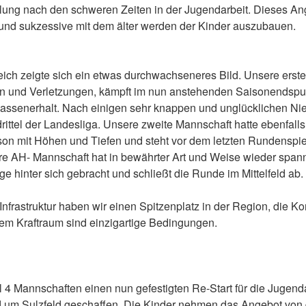
cklung nach den schweren Zeiten in der Jugendarbeit. Dieses Ang
n und sukzessive mit dem älter werden der Kinder auszubauen.
ch zeigte sich ein etwas durchwachseneres Bild. Unsere erst
en und Verletzungen, kämpft im nun anstehenden Saisonendspu
assenerhalt. Nach einigen sehr knappen und unglücklichen Ni
rittel der Landesliga. Unsere zweite Mannschaft hatte ebenfalls
n mit Höhen und Tiefen und steht vor dem letzten Rundenspie
sere AH- Mannschaft hat in bewährter Art und Weise wieder spa
ge hinter sich gebracht und schließt die Runde im Mittelfeld ab.
Infrastruktur haben wir einen Spitzenplatz in der Region, die Ko
em Kraftraum sind einzigartige Bedingungen.
l 4 Mannschaften einen nun gefestigten Re-Start für die Jugend
d um Sulzfeld geschaffen. Die Kinder nehmen das Angebot von 