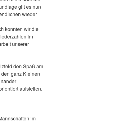
ndlage gilt es nun
endlichen wieder
ch konnten wir die
liederzahlen im
rbeit unserer
ulzfeld den Spaß am
ei den ganz Kleinen
einander
ientiert aufstellen.
3 Mannschaften im