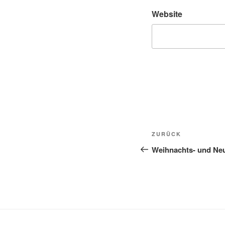
Website
Beitragsnavi
Vorheriger
ZURÜCK
Beitrag
Weihnachts- und Ne