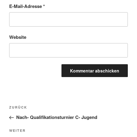
E-Mail-Adresse
*
Website
Beitragsnavigation
Vorheriger
ZURÜCK
Beitrag
Nach- Qualifikationsturnier C- Jugend
Nächster
WEITER