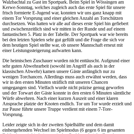
Walzbachtal zu Gast im Sportpark. Beim Spiel in Wössingen am
Kerwe-Sonntag, welches zugleich auch das erste Spiel für unsere
frisch formierte E-Jugend war, konnten wir uns ganz knapp mit
einem Tor Vorsprung und einer gleichen Anzahl an Torschützen
durchsetzen. Was hatten wir alle auf dieses erste Spiel hin gefiebert
und zwischenzeitlich sind wir mitten in der Runde und auf einem
fantastischen 5. Platz in der Tabelle. Der Sportpark war wie bereits
bei den letzten Spielen sehr gut gefüllt und die Frage die sich vor
dem heutigen Spiel stellte war, ob unsere Mannschaft erneut mit
einer Leistungssteigerung aufwarten kann.
Die heimischen Zuschauer wurden nicht enttäuscht. Aufgrund einer
sehr guten Abwehrarbeit (sowohl im Angriff als auch in der
klassischen Abwehr) kamen unsere Gäste anfänglich nur zu
wenigen Torchancen. Allerdings muss auch erwähnt werden, dass
wir in den ersten Minuten sträflich mit unseren Chancen
umgegangen sind. Vielfach wurde nicht präzise genug geworfen
und der Torwart der Gäste konnte in den ersten 6 Minuten sämtliche
Würfe abwehren. Nach einer kurzen Auszeit und einer klaren
Ansprache platzte der Knoten endlich. Tor um Tor wurde erzielt und
zur Pause führte unsere Truppe verdient mit einem 7-Tore-
Vorsprung.
Leider zeigte sich in der zweiten Spielhälfte und dem damit
einhergehenden Wechsel im Spielmodus (6 gegen 6 im gesamten