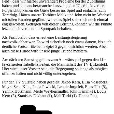
Feld), dass wir hierbei unverändert Probleme bei der Zuordnung
haben und so mancher/manche kurzzeitig den Überblick verliert.
Folgerichtig kamen die Gäste besser ins Spiel und einfacher zum
Torerfolg. Hätten unsere Torhüter Malik und John nicht im Wechsel
mit tollen Paraden geglänzt, wäre das Spiel sicherlich noch einmal
eng geworfen. Getragen von dieser Leistung konnten wir die Punkte
letztendlich verdient im Sportpark behalten.
Als Fazit bleibt, dass erneut eine Leistungssteigerung
nachvollziehbar war. Es wird sicherlich noch etwas dauern, bis auch
deutliche Fortschritte beim Spiel 6 gegen 6 sichtbar werden. Aber
auch diese Hürde wird unsere junge Truppe meistern.
Am nächsten Samstag geht es zum Auswärtsspiel gegen den klar
favorisierten Tabellenzweiten, die Mannschaft des TV Birkenfeld.
Hier wird unser Vorsatz sein, die Begegnung so lange als möglich
offen zu halten und nicht völlig unterzugehen.
Für den TV Sulzfeld haben gespielt: Jakob Kern, Elisa Vosseberg,
Meyra Sena Kilic, Paula Piwecki, Leonie Jurgeleit, Elias Tüx (5),
Yannik Holzmann, Merle Weyhersmüller, John Kamm (1), Louis
Kern (3), Stanislav Dikhaut (1), Mali Turki (1), Hanna Plag
Kategorien