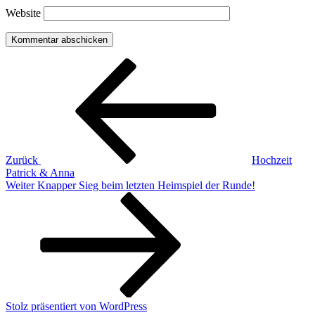
Website
Beitragsnavigation
Vorheriger
Beitrag
Zurück
Hochzeit
Patrick & Anna
Nächster
Weiter
Knapper Sieg beim letzten Heimspiel der Runde!
Beitrag
Stolz präsentiert von WordPress