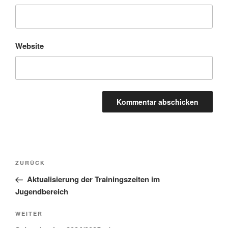
Website
Beitragsnavigation
Vorheriger
ZURÜCK
Beitrag
Aktualisierung der Trainingszeiten im
Jugendbereich
Nächster
WEITER
Beitrag