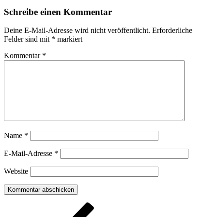
Schreibe einen Kommentar
Deine E-Mail-Adresse wird nicht veröffentlicht.
Erforderliche
Felder sind mit
*
markiert
Kommentar
*
Name
*
E-Mail-Adresse
*
Website
Beitragsnavigation
Vorheriger
Beitrag