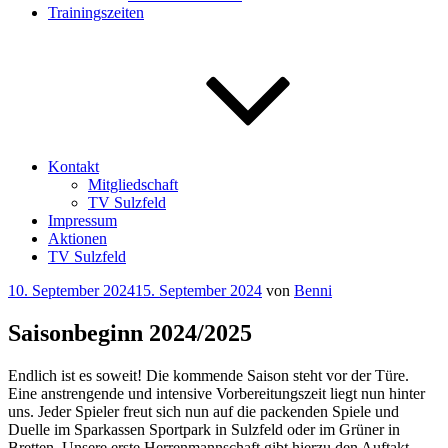
Trainingszeiten
Kontakt
Mitgliedschaft
TV Sulzfeld
Impressum
Aktionen
TV Sulzfeld
Veröffentlicht
10. September 2024
15. September 2024
von
Benni
am
Saisonbeginn 2024/2025
Endlich ist es soweit! Die kommende Saison steht vor der Türe.
Eine anstrengende und intensive Vorbereitungszeit liegt nun hinter
uns. Jeder Spieler freut sich nun auf die packenden Spiele und
Duelle im Sparkassen Sportpark in Sulzfeld oder im Grüner in
Bretten. Unsere erste Herrenmannschaft gibt hierzu den Auftakt